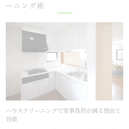
ーニング術
ハウスクリーニングで快適な住環境を実現
頑固な油汚れに強いハウスクリーニング体験
ハウスクリーニングが油汚れに強い理由を
解説
キッチンクリーニングの専門技術と効果と
は
落ちにくい換気扇の汚れもプロにお任せ
日常清掃とプロのハウスクリーニングの違
い
ハウスクリーニングで感じる安心と清潔感
キッチン清潔化で暮らし快適に変わる理由
ハウスクリーニングで家事負担が減る理由と
ハウスクリーニングでキッチンが快適空間
効果
に変化