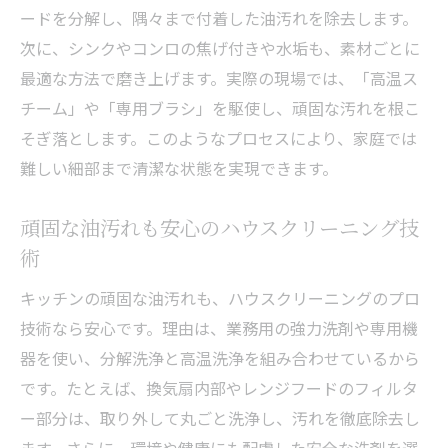
清潔な住環境作りに欠かせないポイント
ードを分解し、隅々まで付着した油汚れを除去します。
家族の健康を守るキッチン清掃の重要性
次に、シンクやコンロの焦げ付きや水垢も、素材ごとに
プロが教えるキッチン掃除の秘訣と効果
最適な方法で磨き上げます。実際の現場では、「高温ス
チーム」や「専用ブラシ」を駆使し、頑固な汚れを根こ
専門家おすすめのハウスクリーニング術
そぎ落とします。このようなプロセスにより、家庭では
効率よくキッチンを掃除するプロのコツ
難しい細部まで清潔な状態を実現できます。
キッチンクリーニングで得られる効果とは
ハウスクリーニング初心者向け掃除ポイン
頑固な油汚れも安心のハウスクリーニング技
ト
術
プロが教える油汚れ撃退テクニック
キッチンの頑固な油汚れも、ハウスクリーニングのプロ
安心して任せるハウスクリーニングの選び方
技術なら安心です。理由は、業務用の強力洗剤や専用機
失敗しないハウスクリーニング業者選びの
器を使い、分解洗浄と高温洗浄を組み合わせているから
コツ
です。たとえば、換気扇内部やレンジフードのフィルタ
キッチンクリーニングで安心できるポイン
ー部分は、取り外して丸ごと洗浄し、汚れを徹底除去し
ト