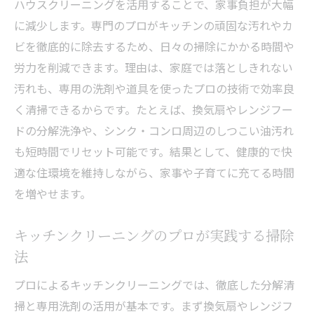
清潔なキッチンが家族の健康を守る理由
ハウスクリーニングを活用することで、家事負担が大幅
に減少します。専門のプロがキッチンの頑固な汚れやカ
キッチン清掃で生活満足度が上がるポイン
ビを徹底的に除去するため、日々の掃除にかかる時間や
ト
労力を削減できます。理由は、家庭では落としきれない
家事負担軽減へ導くハウスクリーニングの
汚れも、専用の洗剤や道具を使ったプロの技術で効率良
利点
く清掃できるからです。たとえば、換気扇やレンジフー
キッチンクリーニングで快適な毎日を手に
ドの分解洗浄や、シンク・コンロ周辺のしつこい油汚れ
入れる
も短時間でリセット可能です。結果として、健康的で快
ハウスクリーニングで健康的な住まい作りを実
適な住環境を維持しながら、家事や子育てに充てる時間
現
を増やせます。
健康維持に役立つキッチンのハウスクリー
ニング
キッチンクリーニングのプロが実践する掃除
アレルギー対策にも有効なプロの掃除法
法
ハウスクリーニングがもたらす安心と安全
プロによるキッチンクリーニングでは、徹底した分解清
性
掃と専用洗剤の活用が基本です。まず換気扇やレンジフ