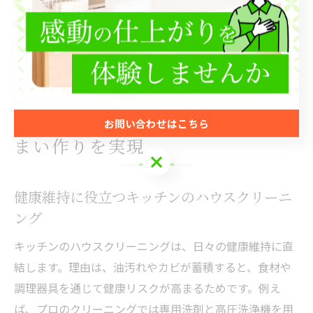
を保てるようになります。結果として、家事ストレスが
減り、家族みんなが心地よく過ごせる住環境が実現しま
す。
ハウスクリーニングで健康的な住
お問い合わせはこちら
まい作りを実現
お問い合わせはこちら
健康維持に役立つキッチンのハウスクリーニ
ング
キッチンのハウスクリーニングは、日々の健康維持に直
結します。理由は、油汚れやカビが蓄積すると、食材や
調理器具を通じて健康リスクが高まるためです。例え
ば、プロのクリーニングでは専用洗剤と高圧洗浄機を用