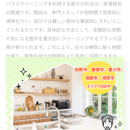
ハウスクリーニングを利用する最大の利点は、家事負担
の軽減です。理由は、専門スタッフが短時間で効率的に
清掃を行い、自分では難しい部分も徹底的にきれいにし
てくれるからです。具体的な方法として、定期的な依頼
や気になる箇所を重点的にクリーニングするプランの活
用が挙げられます。これにより、日々の掃除に割く時間
が減り、家族や自分の時間をより有効に活用できます。
キッチンクリーニングで快適な毎日を手に入
れる
キッチンクリーニングを取り入れることで、快適な毎日
が手に入ります。理由は、清潔なキッチンが家事効率や
調理のモチベーションを高め、暮らし全体を豊かにする
からです。具体的には、プロのハウスクリーニングで汚
れをリセットし、清掃後も簡単な日常手入れだけで清潔