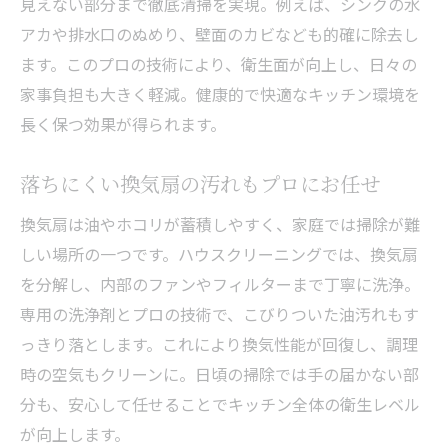
見えない部分まで徹底清掃を実現。例えば、シンクの水
アカや排水口のぬめり、壁面のカビなども的確に除去し
ます。このプロの技術により、衛生面が向上し、日々の
家事負担も大きく軽減。健康的で快適なキッチン環境を
長く保つ効果が得られます。
落ちにくい換気扇の汚れもプロにお任せ
換気扇は油やホコリが蓄積しやすく、家庭では掃除が難
しい場所の一つです。ハウスクリーニングでは、換気扇
を分解し、内部のファンやフィルターまで丁寧に洗浄。
専用の洗浄剤とプロの技術で、こびりついた油汚れもす
っきり落とします。これにより換気性能が回復し、調理
時の空気もクリーンに。日頃の掃除では手の届かない部
分も、安心して任せることでキッチン全体の衛生レベル
が向上します。