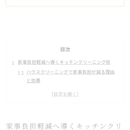
目次
家事負担軽減へ導くキッチンクリーニング術
ハウスクリーニングで家事負担が減る理由
と効果
キッチンクリーニングのプロが実践する掃
除法
頑固な油汚れも安心のハウスクリーニング
技術
家事負担軽減へ導くキッチンクリ
家事効率化を叶えるキッチン清掃のコツ