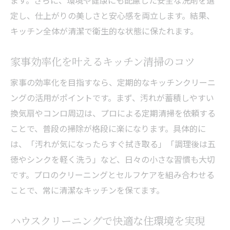
ます。さらに、環境や健康にも配慮した安全な洗剤を選
口コミや評判で選ぶ業者の見極め方
定し、仕上がりの美しさと安心感を両立します。結果、
信頼できるハウスクリーニングの特徴とは
キッチン全体が清潔で衛生的な状態に保たれます。
家事効率化に役立つ業者選びの基準
家事効率化を叶えるキッチン清掃のコツ
家事の効率化を目指すなら、定期的なキッチンクリーニ
ングの活用がポイントです。まず、汚れが蓄積しやすい
換気扇やコンロ周辺は、プロによる定期清掃を依頼する
ことで、普段の掃除が格段に楽になります。具体的に
は、「汚れが気になったらすぐ拭き取る」「調理後は五
徳やシンクを軽く洗う」など、日々の小さな習慣も大切
です。プロのクリーニングとセルフケアを組み合わせる
ことで、常に清潔なキッチンを保てます。
ハウスクリーニングで快適な住環境を実現