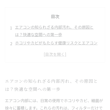
目次
エアコンの知られざる内部汚れ、その原因と
は？快適な空間への第一歩
ホコリやカビがもたらす健康リスクとエアコン
の性能低下のメカニズム
プロが教えるエアコンクリーニングの仕組み—
科学的に証明された効果とは？
実際に体感！エアコンクリーニングで得られる
エアコンの知られざる内部汚れ、その原因と
省エネ・健康メリットの数々
は？快適な空間への第一歩
なぜ定期的なエアコンクリーニングが長期的な
コスト削減につながるのか
エアコン内部には、日常の使用でホコリやカビ、細菌が
自宅でできる簡単メンテナンスとプロに任せる
徐々に蓄積します。これらの汚れは、フィルターだけで