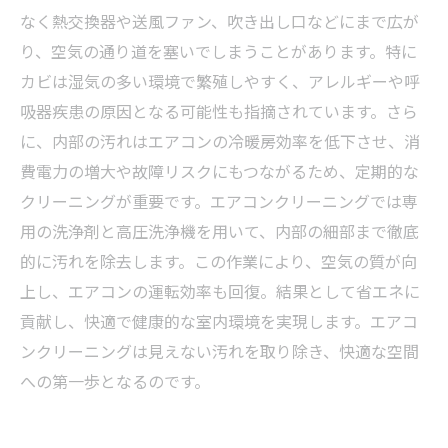
べきクリーニングの違い
なく熱交換器や送風ファン、吹き出し口などにまで広が
エアコンの性能を最大限に保つために、今すぐ
り、空気の通り道を塞いでしまうことがあります。特に
始めたいクリーニング習慣
カビは湿気の多い環境で繁殖しやすく、アレルギーや呼
吸器疾患の原因となる可能性も指摘されています。さら
に、内部の汚れはエアコンの冷暖房効率を低下させ、消
費電力の増大や故障リスクにもつながるため、定期的な
クリーニングが重要です。エアコンクリーニングでは専
用の洗浄剤と高圧洗浄機を用いて、内部の細部まで徹底
的に汚れを除去します。この作業により、空気の質が向
上し、エアコンの運転効率も回復。結果として省エネに
貢献し、快適で健康的な室内環境を実現します。エアコ
ンクリーニングは見えない汚れを取り除き、快適な空間
への第一歩となるのです。