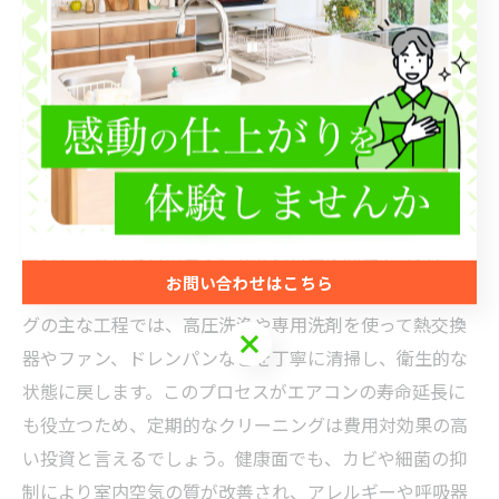
なぜ定期的なエアコンクリーニングが長期的な
コスト削減につながるのか
エアコンクリーニングは、内部に蓄積したホコリやカ
ビ、細菌を除去し、エアコンの性能を最適化する重要な
作業です。これにより冷暖房効率が向上し、電力消費が
抑えられるため、結果的に光熱費の節約につながりま
す。さらに、内部の汚れが原因で発生する故障リスクを
減らし、修理や買い替えにかかる費用を回避できるた
お問い合わせはこちら
め、長期的にはコスト削減が期待できます。クリーニン
グの主な工程では、高圧洗浄や専用洗剤を使って熱交換
お問い合わせはこちら
器やファン、ドレンパンなどを丁寧に清掃し、衛生的な
状態に戻します。このプロセスがエアコンの寿命延長に
も役立つため、定期的なクリーニングは費用対効果の高
い投資と言えるでしょう。健康面でも、カビや細菌の抑
制により室内空気の質が改善され、アレルギーや呼吸器